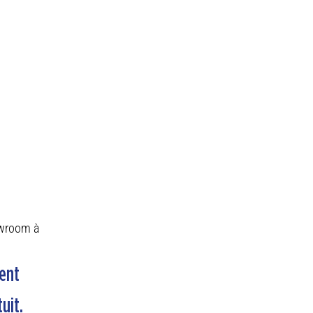
owroom à
ent
uit.