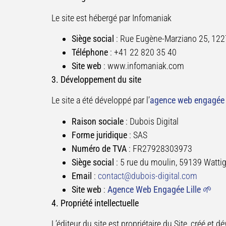
Le site est hébergé par Infomaniak
Siège social
: Rue Eugène-Marziano 25, 122
Téléphone
: +41 22 820 35 40
Site web
: www.infomaniak.com
3
. Développement du site
Le site a été développé par l’
agence web engagée 
Raison sociale
: Dubois Digital
Forme juridique
: SAS
Numéro de TVA
: FR27928303973
Siège social
: 5 rue du moulin, 59139 Watti
Email
:
contact@dubois-digital.com
Site web
:
Agence Web Engagée Lille 🌱
4. Propriété intellectuelle
L’éditeur du site est propriétaire du Site, créé et