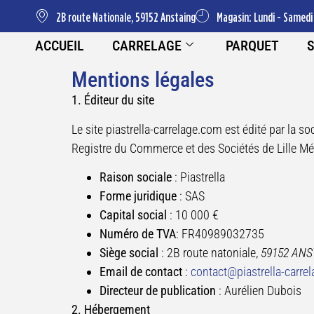
2B route Nationale, 59152 Anstaing
Magasin: Lundi - Samedi 
ACCUEIL
CARRELAGE
PARQUET
S
Mentions légales
1. Éditeur du site
Le site piastrella-carrelage.com est édité par la s
Registre du Commerce et des Sociétés de Lille Mé
Raison sociale
: Piastrella
Forme juridique
: SAS
Capital social
: 10 000 €
Numéro de TVA
: FR40989032735
Siège social
: 2B route natoniale,
59152 ANS
Email de contact
:
contact@piastrella-carre
Directeur de publication
: Aurélien Dubois
2. Hébergement