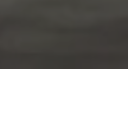
Un showroom à moins de 15
minutes, sans détour
Depuis Villeneuve d’Ascq — que vous soyez à Flers-
Bourg, Brigode, Annapes ou près du Triolo — le trajet