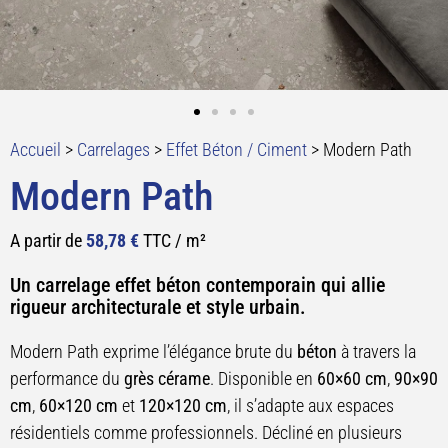
Accueil
>
Carrelages
>
Effet Béton / Ciment
>
Modern Path
Modern Path
A partir de
58,78
€
TTC / m²
Un carrelage effet béton contemporain qui allie
rigueur architecturale et style urbain.
Modern Path exprime l’élégance brute du
béton
à travers la
performance du
grès cérame
. Disponible en
60×60 cm
,
90×90
cm
,
60×120 cm
et
120×120 cm
, il s’adapte aux espaces
résidentiels comme professionnels. Décliné en plusieurs