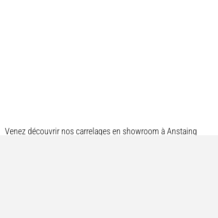
Venez découvrir nos carrelages en showroom à Anstaing
Bénéficiez d’un accompagnement personnalisé
et d’un devis gratuit.
NOUS CONTACTER